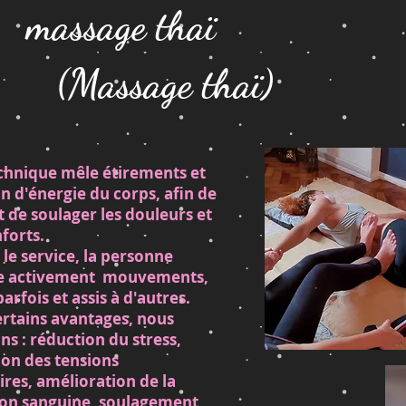
massage thaï
(Massage thaï)
chnique mêle étirements et
on d'énergie du corps, afin de
et de soulager les douleurs et
nforts.
le service, la personne
e activement
mouvements,
arfois et assis à d'autres.
rtains avantages, nous
ns : réduction du stress,
on des tensions
res, amélioration de la
ion sanguine, soulagement