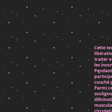
Cette te
libérati
traiter 
les inco
Pendant 
particip
couché p
Parmi ce
souligno
diminuti
musculai
circulat